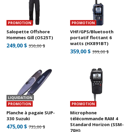
PROMOTION
PROMOTION
Salopette Offshore
VHF/GPS/Bluetooth
Hommes Gill (OS25T)
portatif flottant 6
watts (HX891BT)
249,00 $
350,00 $
359,00 $
399,00 $
LIQUIDATION
PROMOTION
PROMOTION
Planche à pagaie SUP-
Microphone
330 Suzuki
télécommande RAM 4
Standard Horizon (SSM-
475,00 $
735,00 $
70H)