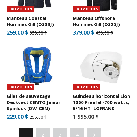
PROMOTION
PROMOTION
Manteau Coastal
Manteau Offshore
Hommes Gill (OS33J)
Hommes Gill (OS25J)
259,00 $
379,00 $
350,00 $
499,00 $
PROMOTION
PROMOTION
Gilet de sauvetage
Guindeau horizontal Lion
Deckvest CENTO Junior
1000 Freefall-700 watts,
Spinlock (DW-CEN)
5/16 HT- LOFRANS
229,00 $
1 995,00 $
255,00 $
1
2
3
4