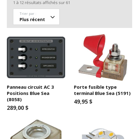
1
à
12
résultats affichés sur
61
Trier par :
Panneau circuit AC 3
Porte fusible type
Positions Blue Sea
terminal Blue Sea (5191)
(8058)
49,95 $
289,00 $