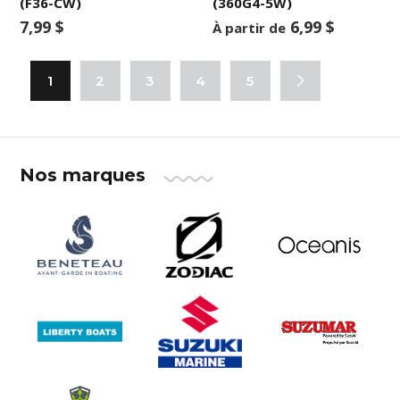
(F36-CW)
(360G4-5W)
7,99 $
6,99 $
À partir de
1
2
3
4
5
Nos marques