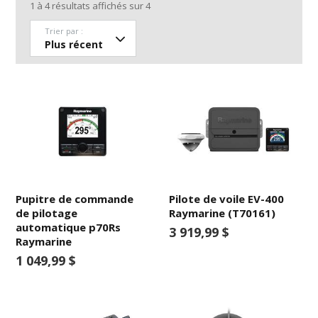
1
à
4
résultats affichés sur
4
Trier par :
Pupitre de commande
Pilote de voile EV-400
de pilotage
Raymarine (T70161)
automatique p70Rs
3 919,99 $
Raymarine
1 049,99 $