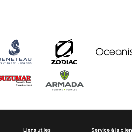
Liens utiles
Service à la clie