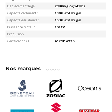
Déplacement lège :
26108 kg-57,543 lbs
Capacité carburant :
1000L-264 US gal
Capacité eau douce :
1060L-280 US gal
Puissance Moteur :
160 CV
Propulsion :
Certification CE :
A12/B14/C16
Nos marques