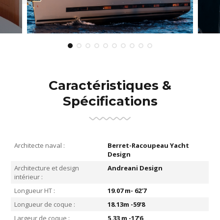
Caractéristiques &
Spécifications
Architecte naval :
Berret-Racoupeau Yacht
Design
Architecture et design
Andreani Design
intérieur :
Longueur HT :
19.07 m- 62'7
Longueur de coque :
18.13m -59'8
Largeur de coque :
5.33 m -17'6