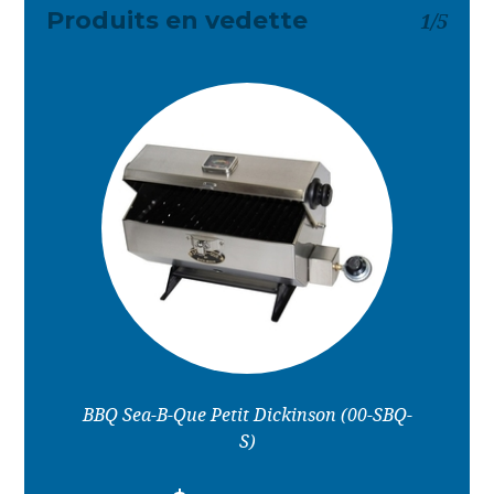
Produits en vedette
1
/
5
BBQ Sea-B-Que Petit Dickinson (00-SBQ-
S)