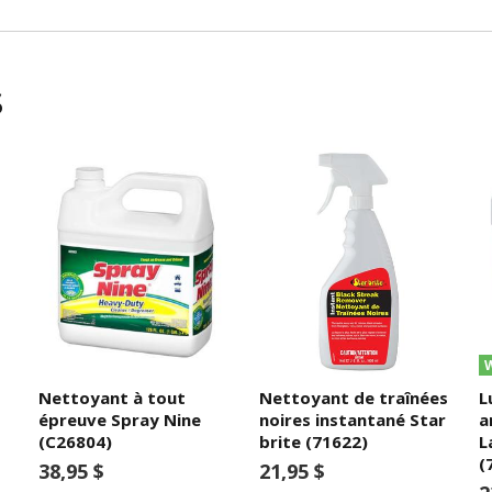
s
Nettoyant à tout
Nettoyant de traînées
L
épreuve Spray Nine
noires instantané Star
a
(C26804)
brite (71622)
L
(
38,95 $
21,95 $