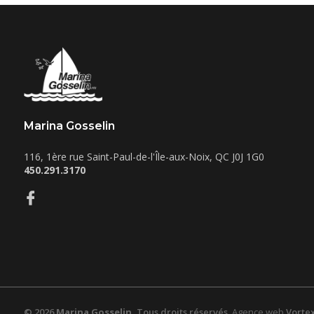
Marina Gosselin
116, 1ère rue
Saint-Paul-de-l'Île-aux-Noix
,
QC
J0J 1G0
450.291.3170
© 2026
Marina Gosselin.
Tous droits réservés.
Agence web
Vortex