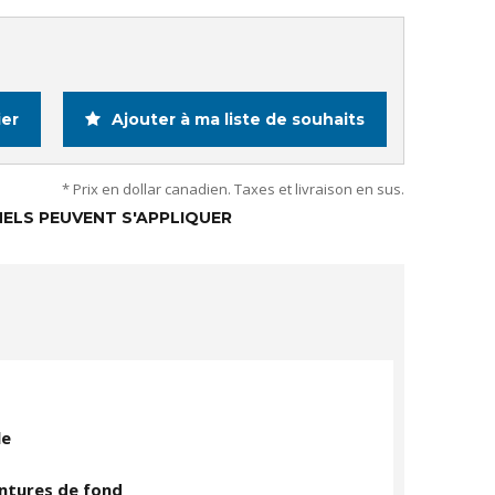
ier
Ajouter à ma liste de souhaits
* Prix en dollar canadien. Taxes et livraison en sus.
ELS PEUVENT S'APPLIQUER
le
intures de fond