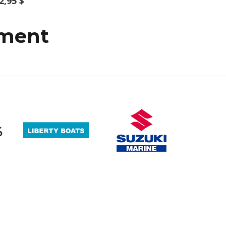
2,95 $
mment