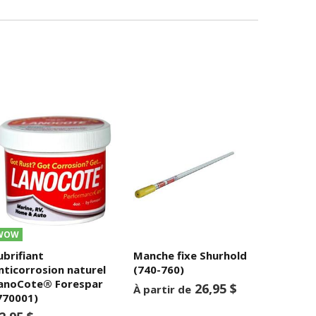
WOW
ubrifiant
Manche fixe Shurhold
nticorrosion naturel
(740-760)
anoCote® Forespar
26,95 $
À partir de
770001)