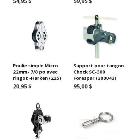
54,95 $
59,95 $
Poulie simple Micro
Support pour tangon
22mm- 7/8 po avec
Chock SC-300
ringot -Harken (225)
Forespar (300043)
20,95 $
95,00 $