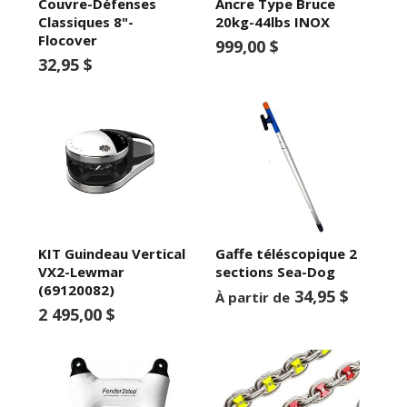
Couvre-Défenses
Ancre Type Bruce
Classiques 8"-
20kg-44lbs INOX
Flocover
999,00 $
32,95 $
KIT Guindeau Vertical
Gaffe téléscopique 2
VX2-Lewmar
sections Sea-Dog
(69120082)
34,95 $
À partir de
2 495,00 $