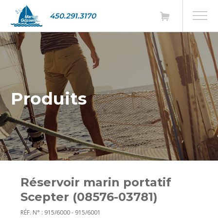
450.291.3170
Produits
Réservoir marin portatif
Scepter (08576-03781)
RÉF. N° : 915/6000 - 915/6001