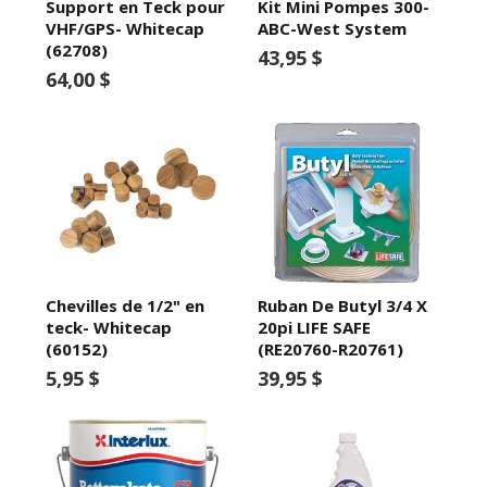
Support en Teck pour
Kit Mini Pompes 300-
VHF/GPS- Whitecap
ABC-West System
(62708)
43,95 $
64,00 $
Chevilles de 1/2" en
Ruban De Butyl 3/4 X
teck- Whitecap
20pi LIFE SAFE
(60152)
(RE20760-R20761)
5,95 $
39,95 $