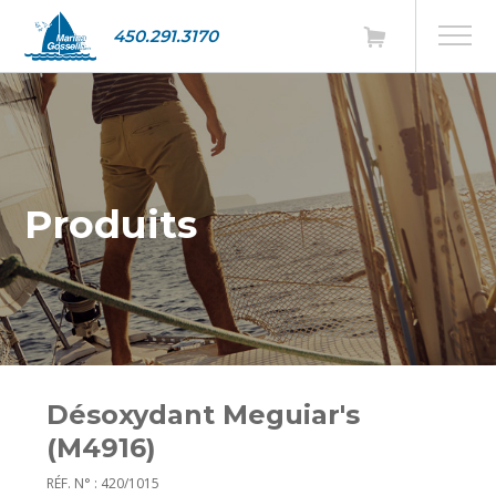
450.291.3170
Produits
Désoxydant Meguiar's
(M4916)
RÉF. N° : 420/1015