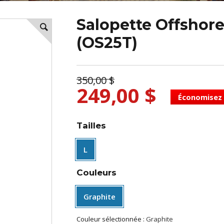
Salopette Offshor
(OS25T)
350,00 $
249,00 $
Économisez 
Tailles
L
Couleurs
Graphite
Couleur sélectionnée :
Graphite