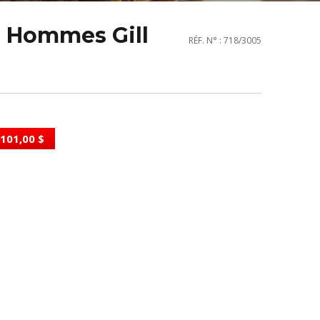
e Hommes Gill
RÉF. N° : 718/3005
101,00 $