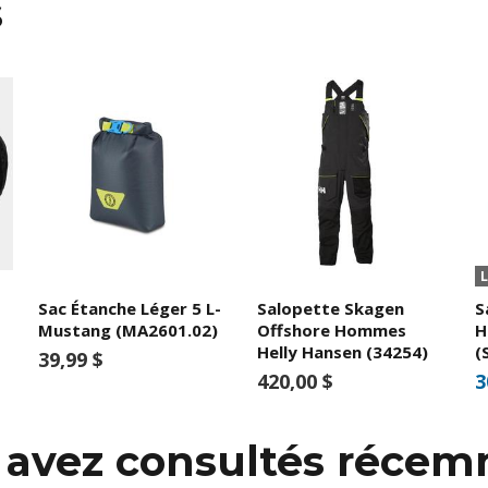
s
Sac Étanche Léger 5 L-
Salopette Skagen
S
Mustang (MA2601.02)
Offshore Hommes
H
Helly Hansen (34254)
(
39,99 $
420,00 $
3
s avez consultés réce