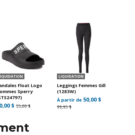
LIQUIDATION
LIQUIDATION
andales Float Logo
Leggings Femmes Gill
ommes Sperry
(1283W)
STS24797)
50,00 $
À partir de
0,00 $
55,00 $
99,95 $
mment