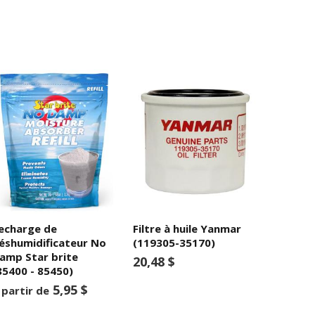
echarge de
Filtre à huile Yanmar
éshumidificateur No
(119305-35170)
amp Star brite
20,48 $
85400 - 85450)
5,95 $
 partir de