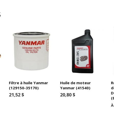
s
Filtre à huile Yanmar
Huile de moteur
R
(129150-35170)
Yanmar (41540)
d
D
21,52 $
20,80 $
(
À