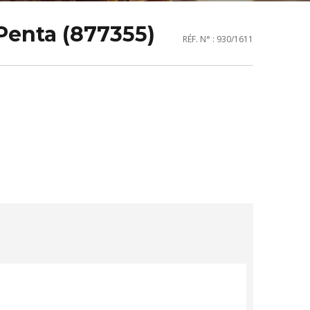
Penta (877355)
RÉF. N° : 930/1611