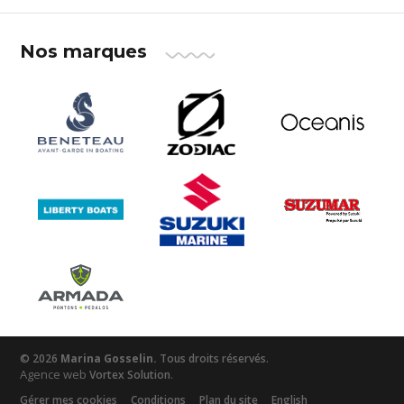
Nos marques
© 2026
Marina Gosselin.
Tous droits réservés.
Agence web
.
Vortex Solution
Gérer mes cookies
Conditions
Plan du site
English