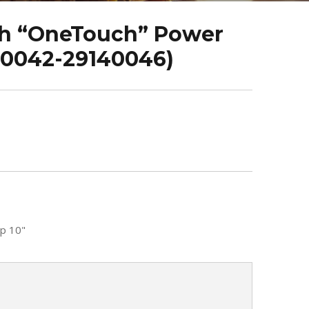
ch “OneTouch” Power
40042-29140046)
p 10"