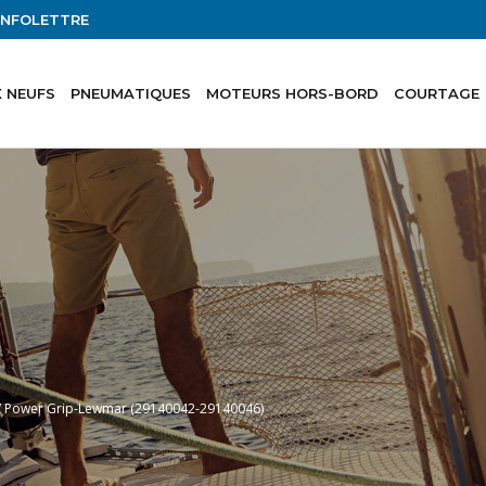
'INFOLETTRE
 NEUFS
PNEUMATIQUES
MOTEURS HORS-BORD
COURTAGE
” Power Grip-Lewmar (29140042-29140046)