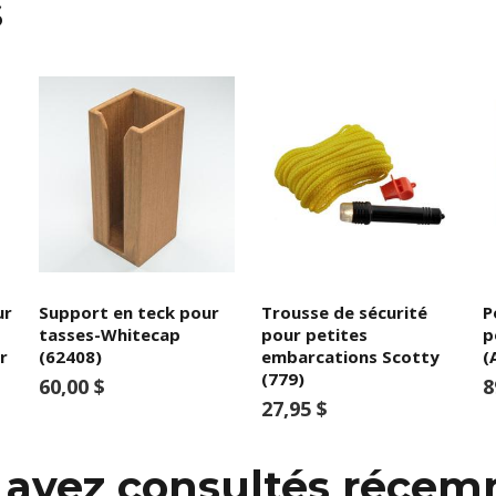
s
ur
Support en teck pour
Trousse de sécurité
P
tasses-Whitecap
pour petites
p
r
(62408)
embarcations Scotty
(
(779)
60,00 $
8
27,95 $
s avez consultés réce