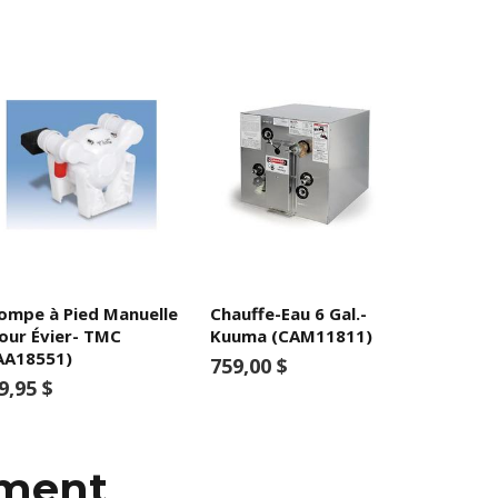
ompe à Pied Manuelle
Chauffe-Eau 6 Gal.-
our Évier- TMC
Kuuma (CAM11811)
AA18551)
759,00 $
9,95 $
mment