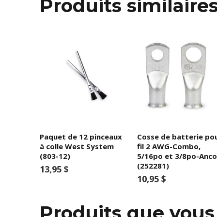
Produits similaire
Paquet de 12 pinceaux
Cosse de batterie po
à colle West System
fil 2 AWG-Combo,
(803-12)
5/16po et 3/8po-Anco
(252281)
13,95 $
10,95 $
Produits que vou