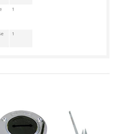
e
1
se
1