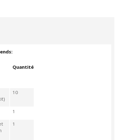
rends:
Quantité
10
it)
1
et
1
n