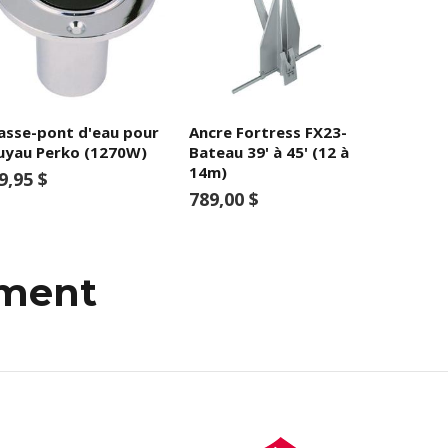
asse-pont d'eau pour
Ancre Fortress FX23-
uyau Perko (1270W)
Bateau 39' à 45' (12 à
14m)
9,95 $
789,00 $
mment