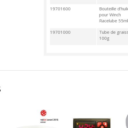
19701600
Bouteille d’huil
pour Winch
Racelube 55ml
19701000
Tube de grais
100g
s