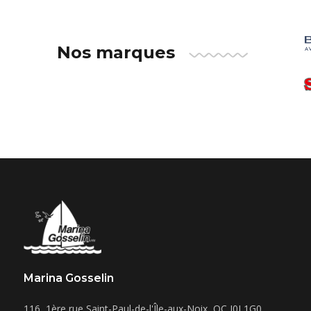
Nos marques
Marina Gosselin
116, 1ère rue
Saint-Paul-de-l'Île-aux-Noix
,
QC
J0J 1G0