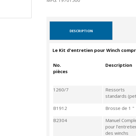
MFG: 19701500
DESCRIPTION
Le Kit d'entretien pour Winch comp
No.
Description
pièces
1260/7
Ressorts
standards (pet
B1912
Brosse de 1 "
B2304
Manuel Compl
pour l’entretie
des winchs