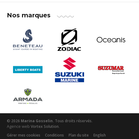
Nos marques
© 2026
Marina Gosselin.
Tous droits réservés.
Agence web
.
Vortex Solution
Gérer mes cookies
Conditions
Plan du site
English