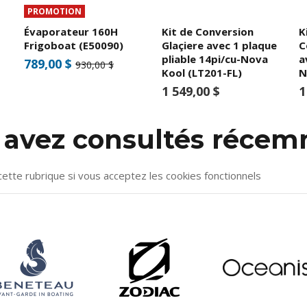
PROMOTION
Évaporateur 160H
Kit de Conversion
K
Frigoboat (E50090)
Glaçiere avec 1 plaque
C
pliable 14pi/cu-Nova
a
789,00 $
930,00 $
Kool (LT201-FL)
N
1 549,00 $
1
s avez consultés réce
cette rubrique si vous acceptez les cookies fonctionnels