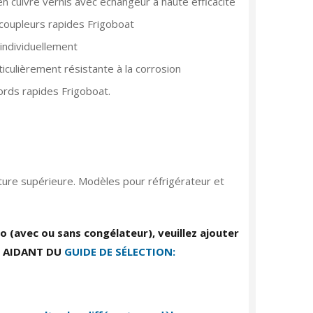
 cuivre vernis avec échangeur à haute efficacité
 coupleurs rapides Frigoboat
 individuellement
iculièrement résistante à la corrosion
cords rapides Frigoboat.
rture supérieure. Modèles pour réfrigérateur et
go (avec ou sans congélateur), veuillez ajouter
S AIDANT DU
GUIDE DE SÉLECTION: