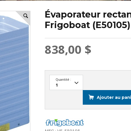
Évaporateur recta
Frigoboat (E50105)
838,00 $
Quantité :
Ajouter au pan
MFG : VE-E50105