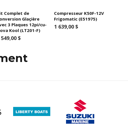
it Complet de
Compresseur K50F-12V
onversion Glaçière
Frigomatic (E51975)
vec 3 Plaques 12pi/cu-
1 639,00 $
ova Kool (LT201-F)
 549,00 $
mment