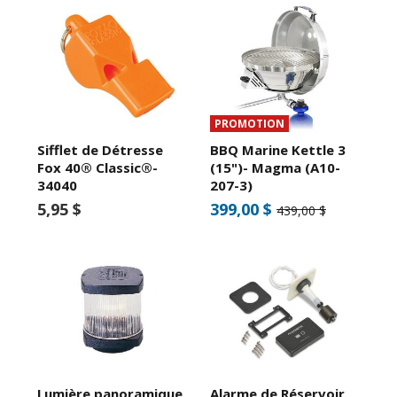
PROMOTION
Sifflet de Détresse
BBQ Marine Kettle 3
Fox 40® Classic®-
(15")- Magma (A10-
34040
207-3)
5,95 $
399,00 $
439,00 $
Lumière panoramique
Alarme de Réservoir