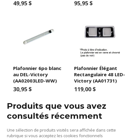
49,95 $
95,95 $
Plafonnier 6po blanc
Plafonnier Élégant
au DEL-Victory
Rectangulaire 48 LED-
(AA02003LED-WW)
Victory (AA01731)
30,95 $
119,00 $
Produits que vous avez
consultés récemment
Une sélection de produits visités sera affichée dans cette
rubrique si vous acceptez les cookies fonctionnels