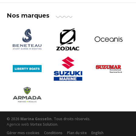
Nos marques
© 2026
Marina Gosselin.
Tous droits réservés.
Agence web
.
Vortex Solution
Gérer mes cookies
Conditions
Plan du site
English