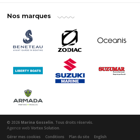
Nos marques
© 2026
Marina Gosselin.
Tous droits réservés.
Agence web
.
Vortex Solution
Gérer mes cookies
Conditions
Plan du site
English