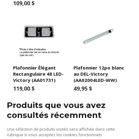
109,00 $
Plafonnier Élégant
Plafonnier 12po blanc
Rectangulaire 48 LED-
au DEL-Victory
Victory (AA01731)
(AA02004LED-WW)
119,00 $
49,95 $
Produits que vous avez
consultés récemment
Une sélection de produits visités sera affichée dans cette
rubrique si vous acceptez les cookies fonctionnels