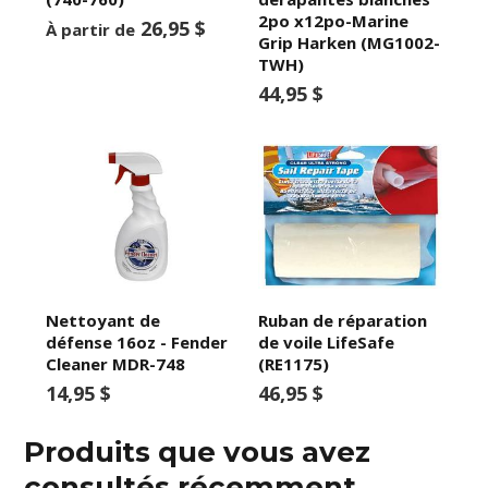
2po x12po-Marine
26,95 $
À partir de
Grip Harken (MG1002-
TWH)
44,95 $
Nettoyant de
Ruban de réparation
défense 16oz - Fender
de voile LifeSafe
Cleaner MDR-748
(RE1175)
14,95 $
46,95 $
Produits que vous avez
consultés récemment