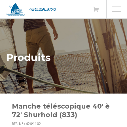
450.291.3170
Produits
Manche téléscopique 40' è
72' Shurhold (833)
RÉF. N° : 426/1102