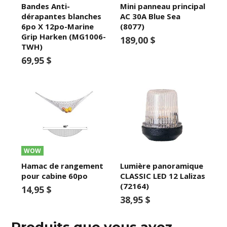
Bandes Anti-
Mini panneau principal
dérapantes blanches
AC 30A Blue Sea
6po X 12po-Marine
(8077)
Grip Harken (MG1006-
189,00 $
TWH)
69,95 $
WOW
Hamac de rangement
Lumière panoramique
pour cabine 60po
CLASSIC LED 12 Lalizas
(72164)
14,95 $
38,95 $
Produits que vous avez