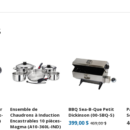
s
r
Ensemble de
BBQ Sea-B-Que Petit
P
k-
Chaudrons à Induction
Dickinson (00-SBQ-S)
S
)
Encastrables 10 pièces-
399,00 $
4
469,00 $
Magma (A10-360L-IND)