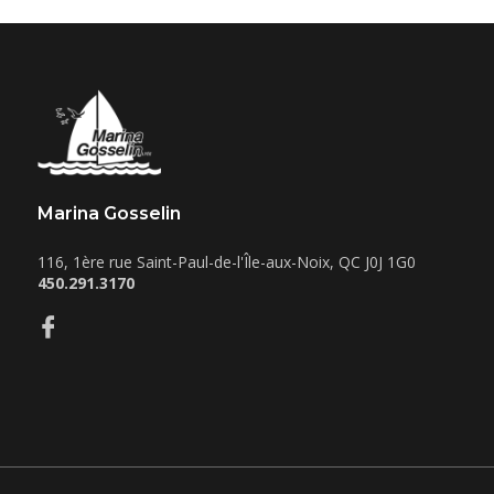
Marina Gosselin
116, 1ère rue
Saint-Paul-de-l'Île-aux-Noix
,
QC
J0J 1G0
450.291.3170