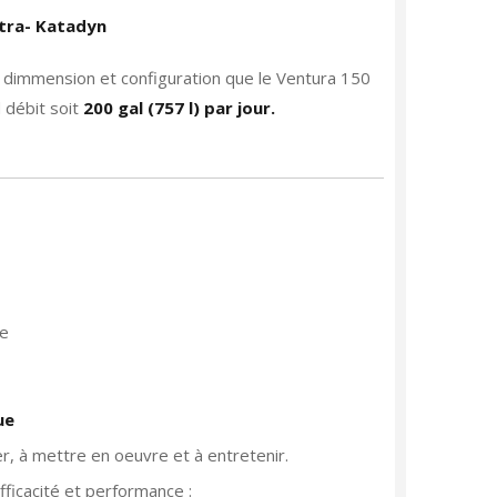
tra- Katadyn
 dimmension et configuration que le Ventura 150
 débit soit
200 gal (757 l) par jour.
re
gue
ler, à mettre en oeuvre et à entretenir.
ficacité et performance :