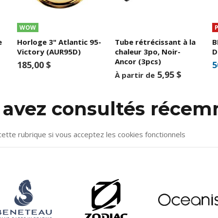
WOW
e
Horloge 3" Atlantic 95-
Tube rétrécissant à la
B
Victory (AUR95D)
chaleur 3po, Noir-
D
Ancor (3pcs)
185,00 $
5
5,95 $
À partir de
s avez consultés réce
cette rubrique si vous acceptez les cookies fonctionnels