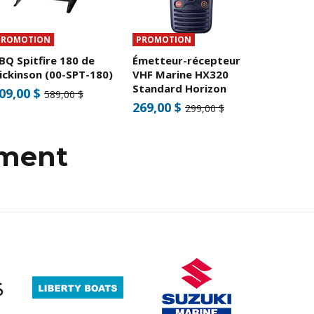
PROMOTION
PROMOTION
BQ Spitfire 180 de
Émetteur-récepteur
ickinson (00-SPT-180)
VHF Marine HX320
Standard Horizon
09,00 $
589,00 $
269,00 $
299,00 $
mment