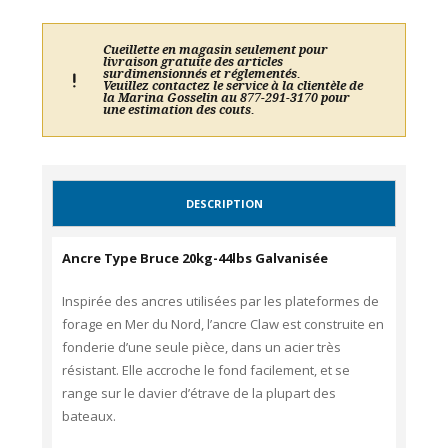
Cueillette en magasin seulement pour
livraison gratuite des articles
surdimensionnés et réglementés.
Veuillez contactez le service à la clientèle de
la Marina Gosselin au 877-291-3170 pour
une estimation des couts.
DESCRIPTION
Ancre Type Bruce 20kg-44lbs Galvanisée
Inspirée des ancres utilisées par les plateformes de
forage en Mer du Nord, l’ancre Claw est construite en
fonderie d’une seule pièce, dans un acier très
résistant. Elle accroche le fond facilement, et se
range sur le davier d’étrave de la plupart des
bateaux.