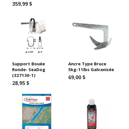
359,99 $
Support Bouée
Ancre Type Bruce
Ronde- SeaDog
5kg-11lbs Galvanisée
(327130-1)
69,00 $
28,95 $