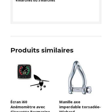
4 marches ou 5 marches
Produits similaires
Écran i60
Manille axe
Anémomètre avec
imperdable torsadée-
Girouette Raymarine
Wichard