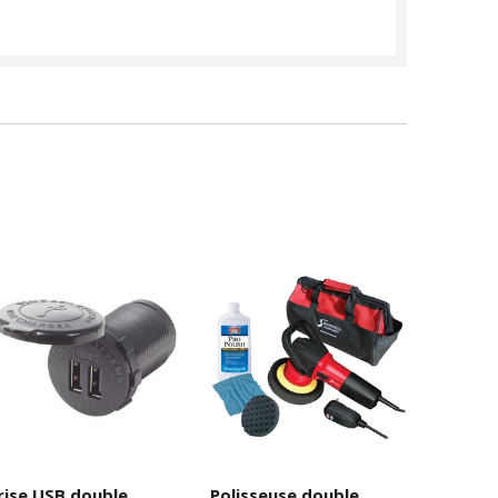
rise USB double
Polisseuse double