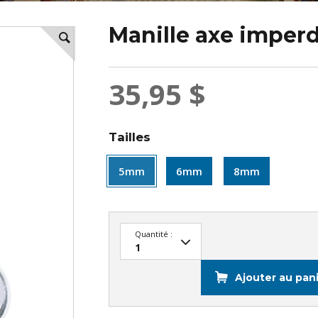
Manille axe imper
35,95 $
Tailles
5mm
6mm
8mm
Quantité :
Ajouter au pan