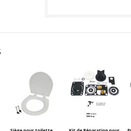
s
Siège pour toilette
Kit de Réparation pour
P