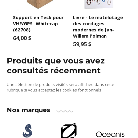
Support en Teck pour
Livre - Le matelotage
VHF/GPS- Whitecap
des cordages
(62708)
modernes de Jan-
Willem Polman
64,00 $
59,95 $
Produits que vous avez
consultés récemment
Une sélection de produits visités sera affichée dans cette
rubrique si vous acceptez les cookies fonctionnels
Nos marques