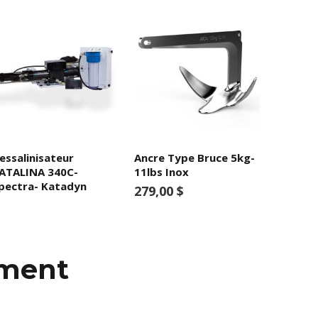
essalinisateur
Ancre Type Bruce 5kg-
ATALINA 340C-
11lbs Inox
pectra- Katadyn
279,00 $
mment