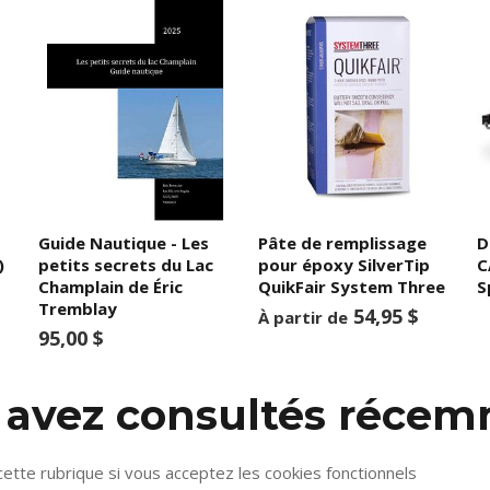
Guide Nautique - Les
Pâte de remplissage
D
)
petits secrets du Lac
pour époxy SilverTip
C
Champlain de Éric
QuikFair System Three
S
Tremblay
54,95 $
À partir de
95,00 $
s avez consultés réce
cette rubrique si vous acceptez les cookies fonctionnels