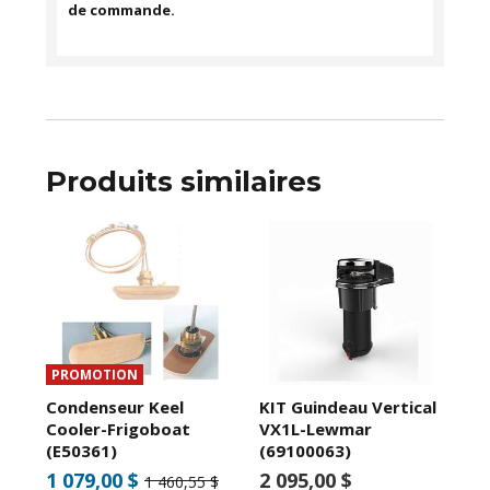
de commande.
Produits similaires
PROMOTION
Condenseur Keel
KIT Guindeau Vertical
Cooler-Frigoboat
VX1L-Lewmar
(E50361)
(69100063)
1 079,00 $
2 095,00 $
1 460,55 $