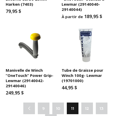
Harken (7403)
Lewmar (29140040-
29140044)
79,95 $
189,95 $
À partir de
Manivelle de Winch
Tube de Graisse pour
“OneTouch” Power Grip-
Winch 100g- Lewmar
Lewmar (29140042-
(19701000)
29140046)
44,95 $
249,95 $
9
10
11
12
13