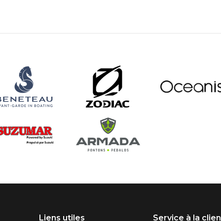
Liens utiles
Service à la clie