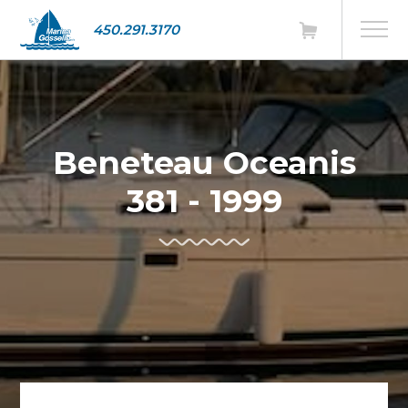
450.291.3170
Beneteau Oceanis
381 - 1999